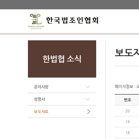
보도
한법협 소식
페이지정보 : 4 
공지사항
성명서
번호
20
보도자료
19
18