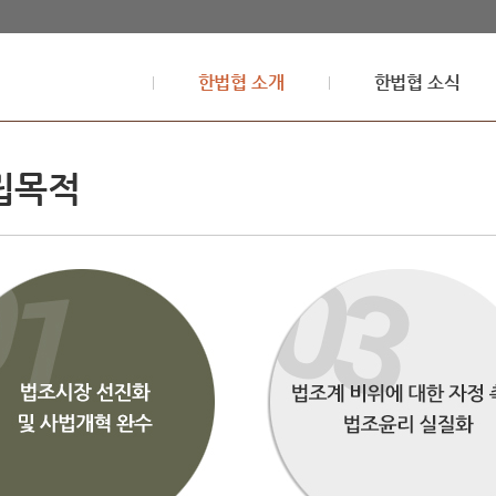
한법협 소개
한법협 소식
립목적