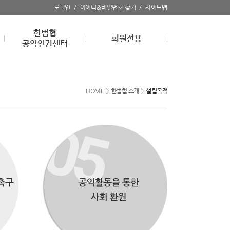
로그인
/
아이디&비밀번호 찾기
/
사이트맵
한법협
회원전용
공익인권센터
HOME
>
한법협 소개
>
설립목적