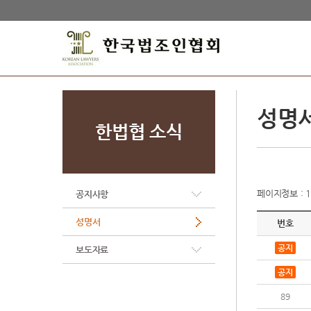
성명
한법협 소식
페이지정보 : 1 
공지사항
성명서
번호
공지
보도자료
공지
89